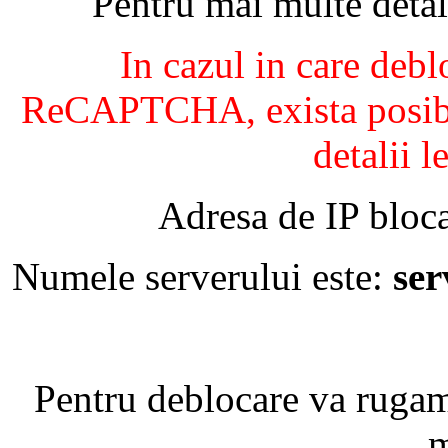
Pentru mai multe detal
In cazul in care debl
ReCAPTCHA, exista posibil
detalii l
Adresa de IP bloca
Numele serverului este:
se
Pentru deblocare va ruga
m